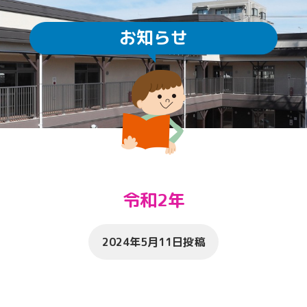
お知らせ
園庭開放
未就園児教室
通園方法
クラスについて
求人情報
給食・食育
ICTの利用
子育てサロン ぽか
令和2年
2024年5月11日投稿