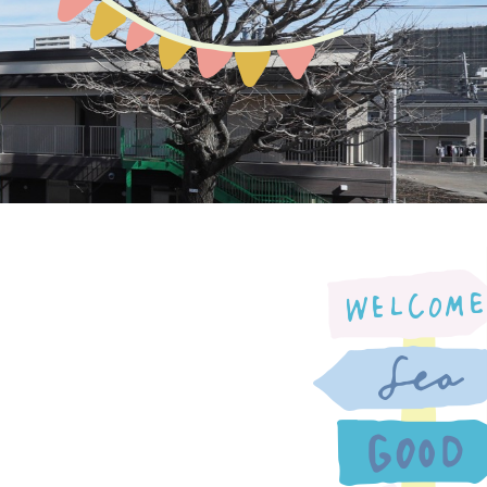
預かり保育
お問い合わせ
園の概要
地域開放
課外教室
ぽか