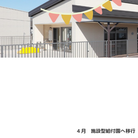
募集案内
園の環境
教育保育について
アクセスMAP
生活の流れ
入園説明会
４月 施設型給付園へ移行