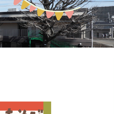
預かり保育
お問い合わせ
園の概要
地域開放
課外教室
ぽか