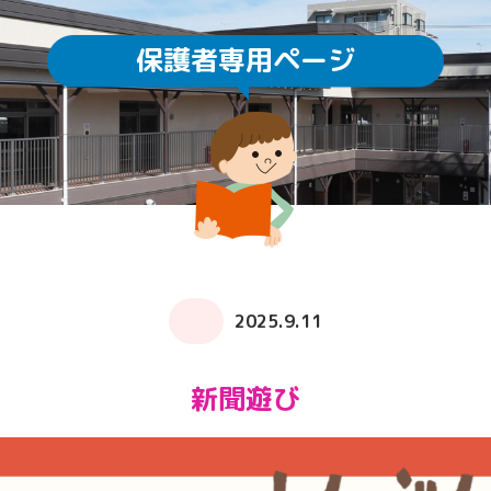
保護者専用ページ
園庭開放
未就園児教室
通園方法
クラスについて
求人情報
給食・食育
ICTの利用
子育てサロン ぽか
2025.9.11
新聞遊び