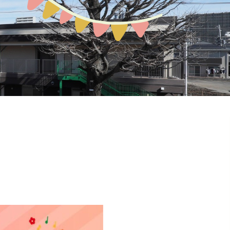
預かり保育
お問い合わせ
園の概要
地域開放
課外教室
ぽか