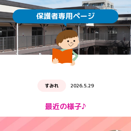
保護者専用ページ
園庭開放
未就園児教室
通園方法
クラスについて
求人情報
給食・食育
ICTの利用
子育てサロン ぽか
すみれ
2026.5.29
最近の様子♪