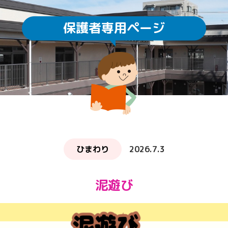
保護者専用ページ
園庭開放
未就園児教室
通園方法
クラスについて
求人情報
給食・食育
ICTの利用
子育てサロン ぽか
ひまわり
2026.7.3
泥遊び