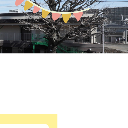
預かり保育
お問い合わせ
園の概要
地域開放
課外教室
ぽか