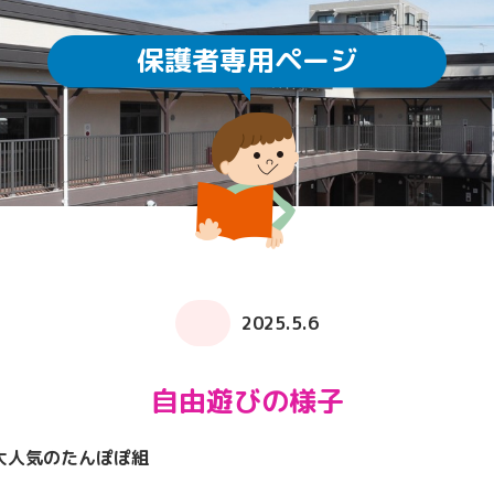
保護者専用ページ
園庭開放
未就園児教室
通園方法
クラスについて
求人情報
給食・食育
ICTの利用
子育てサロン ぽか
2025.5.6
自由遊びの様子
大人気のたんぽぽ組