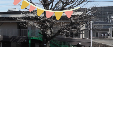
預かり保育
お問い合わせ
園の概要
地域開放
課外教室
ぽか