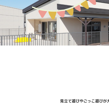
募集案内
園の環境
教育保育について
アクセスMAP
生活の流れ
入園説明会
見立て遊びやごっこ遊びが