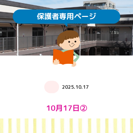
保護者専用ページ
園庭開放
未就園児教室
通園方法
クラスについて
求人情報
給食・食育
ICTの利用
子育てサロン ぽか
2025.10.17
10月17日②