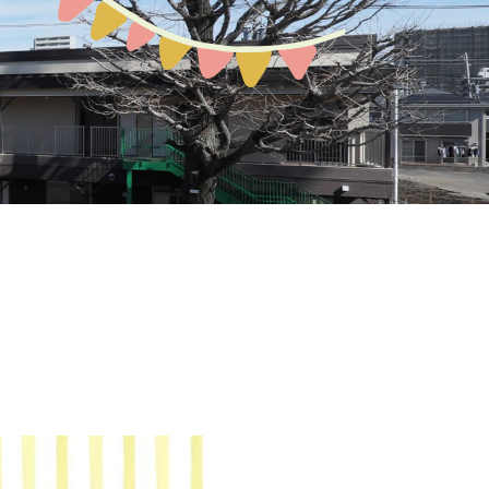
預かり保育
お問い合わせ
園の概要
地域開放
課外教室
ぽか