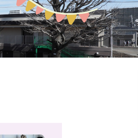
預かり保育
お問い合わせ
園の概要
地域開放
課外教室
ぽか