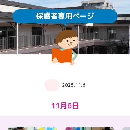
保護者専用ページ
園庭開放
未就園児教室
通園方法
クラスについて
求人情報
給食・食育
ICTの利用
子育てサロン ぽか
2025.11.6
11月6日