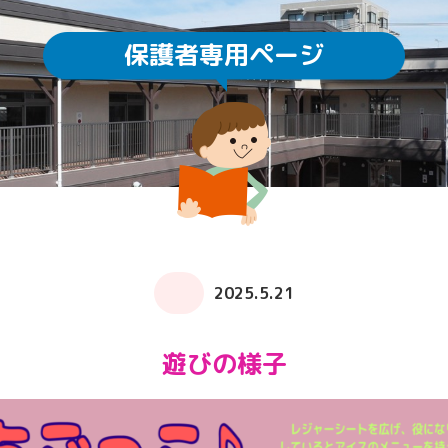
保護者専用ページ
園庭開放
未就園児教室
通園方法
クラスについて
求人情報
給食・食育
ICTの利用
子育てサロン ぽか
2025.5.21
遊びの様子