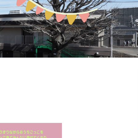
預かり保育
お問い合わせ
園の概要
地域開放
課外教室
ぽか