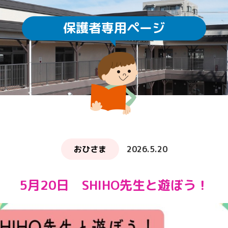
保護者専用ページ
園庭開放
未就園児教室
通園方法
クラスについて
求人情報
給食・食育
ICTの利用
子育てサロン ぽか
おひさま
2026.5.20
5月20日 SHIHO先生と遊ぼう！