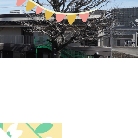
預かり保育
お問い合わせ
園の概要
地域開放
課外教室
ぽか