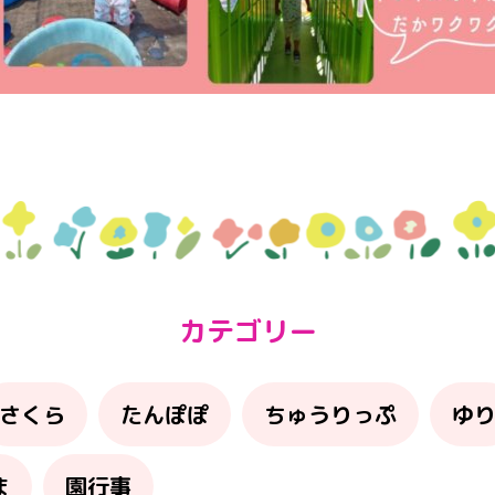
カテゴリー
さくら
たんぽぽ
ちゅうりっぷ
ゆ
ま
園行事