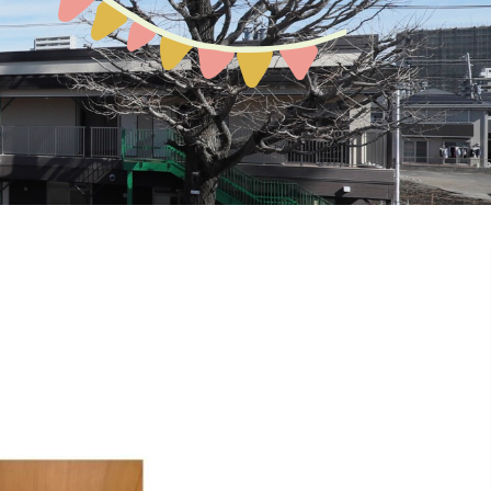
預かり保育
お問い合わせ
園の概要
地域開放
課外教室
ぽか