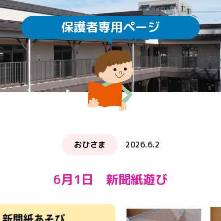
保護者専用ページ
園庭開放
未就園児教室
通園方法
クラスについて
求人情報
給食・食育
ICTの利用
子育てサロン ぽか
おひさま
2026.6.2
6月1日 新聞紙遊び