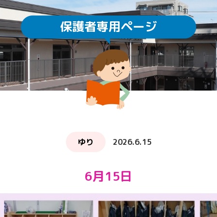
保護者専用ページ
園庭開放
未就園児教室
通園方法
クラスについて
求人情報
給食・食育
ICTの利用
子育てサロン ぽか
ゆり
2026.6.15
6月15日