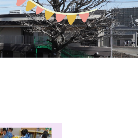
預かり保育
お問い合わせ
園の概要
地域開放
課外教室
ぽか