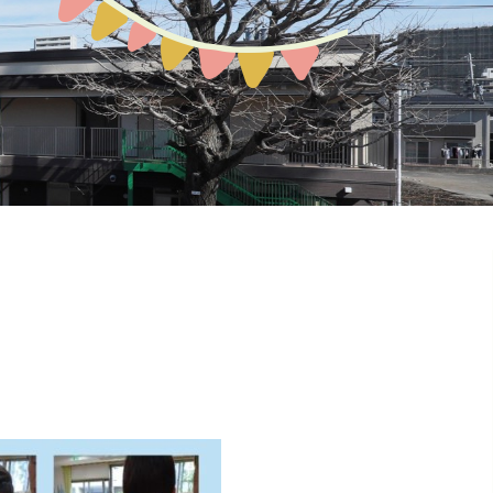
預かり保育
お問い合わせ
園の概要
地域開放
課外教室
ぽか