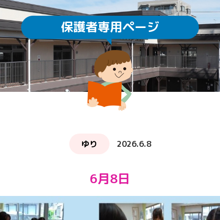
保護者専用ページ
園庭開放
未就園児教室
通園方法
クラスについて
求人情報
給食・食育
ICTの利用
子育てサロン ぽか
ゆり
2026.6.8
6月8日