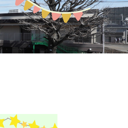
預かり保育
お問い合わせ
園の概要
地域開放
課外教室
ぽか