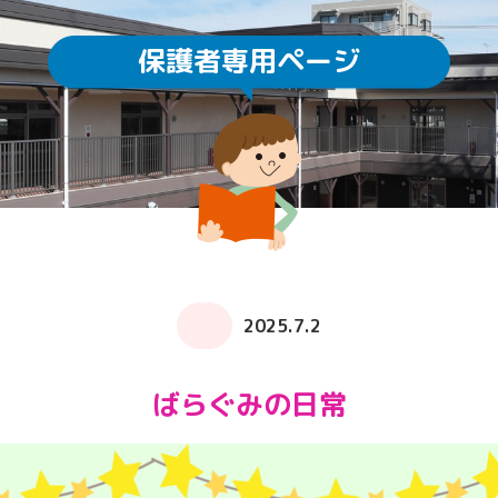
保護者専用ページ
園庭開放
未就園児教室
通園方法
クラスについて
求人情報
給食・食育
ICTの利用
子育てサロン ぽか
2025.7.2
ばらぐみの日常