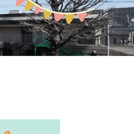
預かり保育
お問い合わせ
園の概要
地域開放
課外教室
ぽか