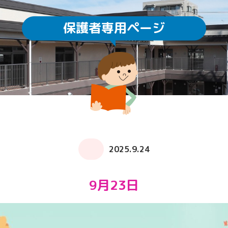
保護者専用ページ
園庭開放
未就園児教室
通園方法
クラスについて
求人情報
給食・食育
ICTの利用
子育てサロン ぽか
2025.9.24
9月23日