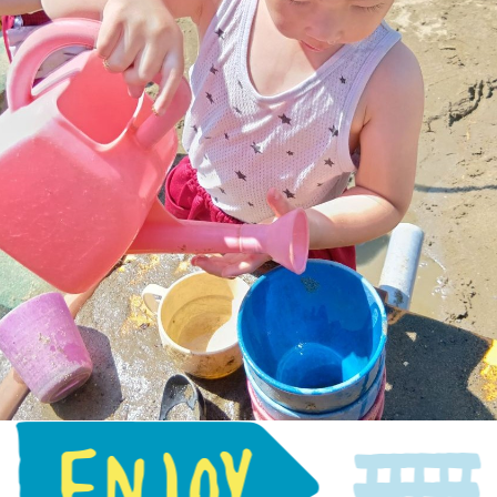
園庭開放
未就園児教室
通園方法
クラスについて
求人情報
給食・食育
ICTの利用
子育てサロン ぽか