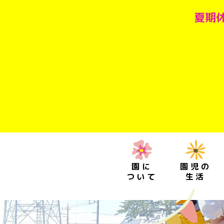
夏期休
園に
園児の
ついて
生活