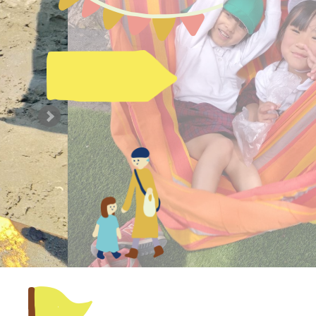
預かり保育
お問い合わせ
園の概要
地域開放
課外教室
ぽか